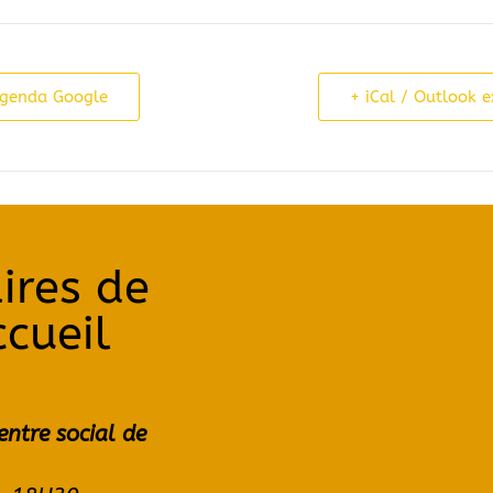
Agenda Google
+ iCal / Outlook e
ires de
ccueil
entre social de