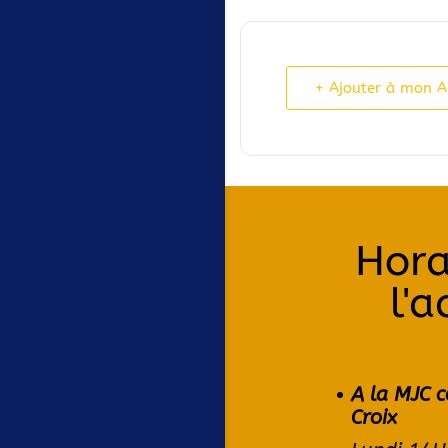
+ Ajouter à mon 
Hora
l'a
A la MJC c
Croix