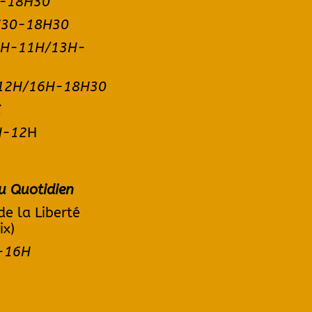
-
18H30
H30-18H30
 9H-11H/13H-
-12H/16H-18H30
X
H-12
H
u Quotidien
de la Liberté
ix)
H-16H