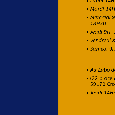
Lundi 14H
Mardi 14
Mercredi
18H30
Jeudi 9H
Vendredi 
Samedi 9
Au Labo d
(22 place 
59170 Cro
Jeudi 14