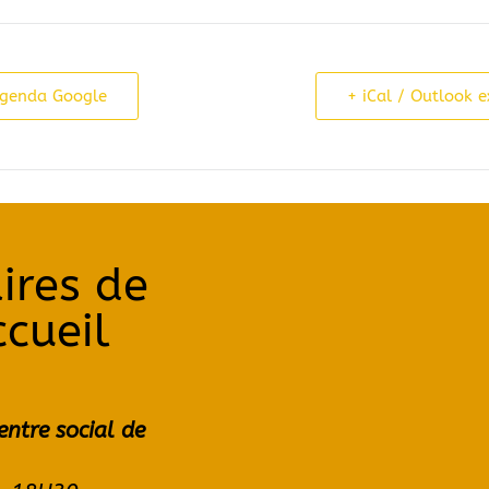
Agenda Google
+ iCal / Outlook e
ires de
ccueil
entre social de