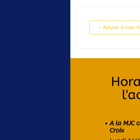
+ Ajouter à mon 
Hora
l'a
A la MJC c
Croix