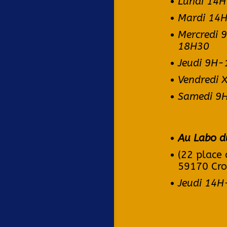
Lundi 14H
Mardi 14
Mercredi
18H30
Jeudi 9H
Vendredi 
Samedi 9
Au Labo d
(22 place 
59170 Cro
Jeudi 14