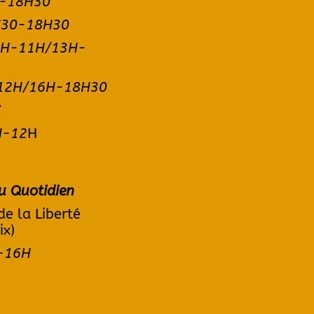
-
18H30
H30-18H30
 9H-11H/13H-
-12H/16H-18H30
X
H-12
H
u Quotidien
de la Liberté
ix)
H-16H