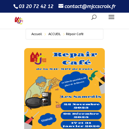
03 20 72 42 12
contact@mjccscroix.fr
Accueil
ACCUEIL
Répair Café